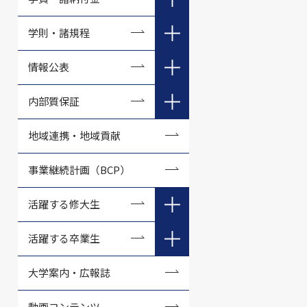
現代経済学科の教育方針
諸納付金（学部・2024年度
学則・諸規程
生以降）
経済情報学科の教育方針
履修細則
情報公表
諸納付金（学部・2018～
人間環境学部の教育方針
2023年度生）
学生数・教職員数
内部質保証
健康科学部の教育方針
諸納付金（学部・2017年度
生）
教育情報
大学評価
心理学科の教育方針
地域連携・地域貢献
諸納付金（学部・2016年度
教職課程情報
文部科学省への申請書類
健康栄養学科の教育方針
生）
事業継続計画（BCP）
取得可能な学位
国際コミュニティ学部の教
諸納付金（大学院・2019年
育方針
活躍する修大生
度生以降）
各研究科の修了要件・学位
論文審査基準
国際政治学科の教育方針
手数料等（学部）
活躍する修大生 Vol.2
活躍する卒業生
国際交流・留学生
地域行政学科の教育方針
検定料・手数料等（大学
活躍する修大生 Vol.3
活躍する卒業生 Vol.1
大学案内・広報誌
院）
学生支援
広島修道大学大学院の教育
活躍する修大生 Vol.4
活躍する卒業生 Vol.2
方針（2027年度生用）
動画コンテンツ