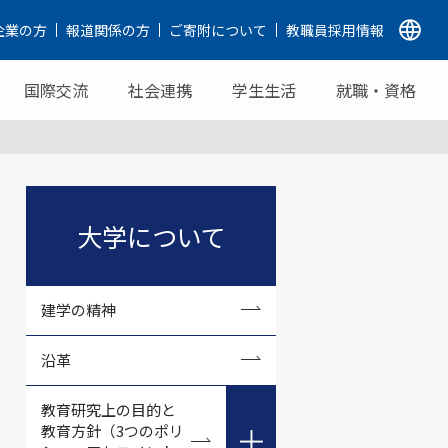
企業の方
報道関係の方
ご寄附について
教職員採用情報
国際交流
社会連携
学生生活
就職・資格
大学について
建学の精神
沿革
教育研究上の目的と
教育方針（3つのポリ