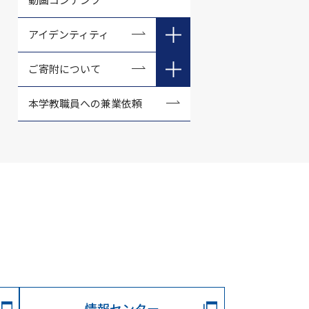
土地・建物・設備
活躍する修大生 Vol.5
活躍する卒業生 Vol.3
商学研究科の教育方針
事業計画・事業報告
アイデンティティ
活躍する修大生 Vol.6
活躍する卒業生 Vol.4
商学専攻の教育方針
財務情報
広島修道大学公式マスコッ
ご寄附について
活躍する修大生 Vol.7
活躍する卒業生 Vol.5
経営学専攻の教育方針
トキャラクター「しゅうま
過去の入学試験要項
る」について
活躍する修大生 Vol.8
広島修道大学寄附金
本学教職員への兼業依頼
活躍する卒業生 Vol.6
人文科学研究科の教育方針
バーチャル背景
活躍する修大生 Vol.9
税制上の優遇制度
活躍する卒業生 Vol.7
心理学専攻の教育方針
活躍する修大生 Vol.10
活躍する卒業生 Vol.8
社会学専攻の教育方針
活躍する修大生 Vol.11
活躍する卒業生 Vol.9
教育学専攻の教育方針
活躍する修大生 Vol.12
卒業生からの便り Vol.10
英文学専攻の教育方針
活躍する修大生 Vol.13
卒業生からの便り Vol.11
法学研究科の教育方針
活躍する修大生 Vol.14
卒業生からの便り Vol.12
法律学専攻の教育方針
活躍する修大生 Vol.15
卒業生からの便り Vol.13
国際政治学専攻の教育方針
情報センター