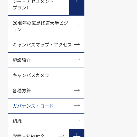
シー・アセスメント
プラン）
広島修道大学の教育方針
2040年の広島修道大学ビジ
ョン
商学部の教育方針
キャンパスマップ・アクセス
商学科の教育方針
経営学科の教育方針
施設紹介
人文学部の教育方針
キャンパスカメラ
社会学科の教育方針
各種方針
教育学科の教育方針
ガバナンス・コード
英語英文学科の教育方針
組織
法学部の教育方針
経済科学部の教育方針
学費・諸納付金