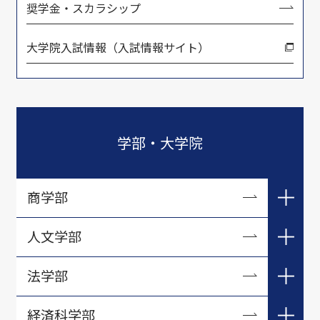
奨学金・スカラシップ
大学院入試情報（入試情報サイト）
学部・大学院
商学部
商学科
人文学部
経営学科
人間関係学科社会学専攻
法学部
商学部 教員一覧
社会学科
法律学科
経済科学部
商学科ゼミナール紹介