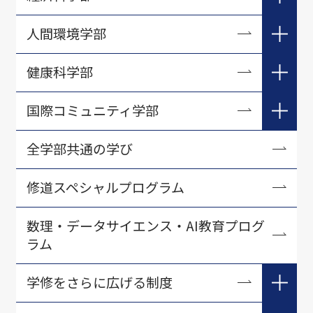
教育学科
法学部 教員一覧
経営学科ゼミナール紹介
現代経済学科
人間環境学部
英語英文学科
法律学科ゼミナール紹介
経済情報学科
人文学部 教員一覧
人間環境学科
健康科学部
経済科学部 教員一覧
人間関係学科社会学専攻演習紹介
人間環境学部 教員一覧
心理学科
国際コミュニティ学部
現代経済学科ゼミナール紹介
教育学科ゼミナール紹介
人間環境学科ゼミナール紹介
健康栄養学科
経済情報学科ゼミナール紹介
国際政治学科
全学部共通の学び
英語英文学科ゼミナール紹介
健康科学部 教員一覧
地域行政学科
修道スペシャルプログラム
心理学科演習クラス紹介
国際コミュニティ学部 教員一覧
健康栄養学科ゼミナール紹介
数理・データサイエンス・AI教育プログ
国際政治学科ゼミナール紹介
ラム
地域行政学科ゼミナール紹介
学修をさらに広げる制度