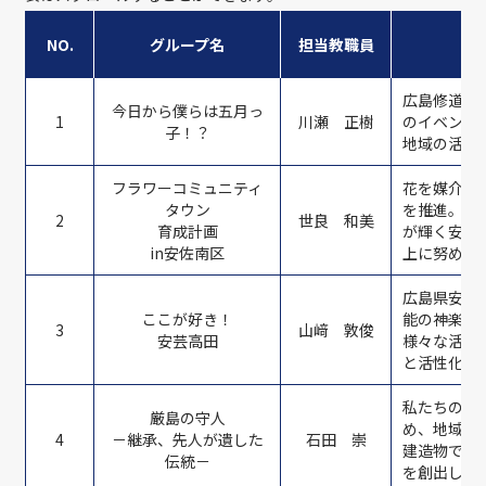
NO.
グループ名
担当教職員
広島修道大
今日から僕らは五月っ
1
川瀬 正樹
のイベント
子！？
地域の活性
フラワーコミュニティ
花を媒介に
タウン
を推進。安
2
世良 和美
育成計画
が輝く安心
in安佐南区
上に努めま
広島県安芸
ここが好き！
能の神楽が
3
山﨑 敦俊
安芸高田
様々な活動
と活性化に
私たちのプ
厳島の守人
め、地域マ
4
－継承、先人が遺した
石田 崇
建造物で行
伝統－
を創出しま