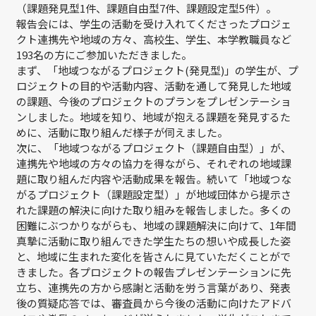
（課題発見型1件、課題自由型7件、課題設定型5件）。
報告会には、学生の活動を受け入れてくださったプロジェ
クト連携先や地域の方々、高校生、学生、本学教職員など
193名の方にご参加いただきました。
まず、「地域つながるプロジェクト(発見型)」の学生が、プ
ロジェクトの目的や活動内容、活動を通して発見した地域
の課題、今後のプロジェクトのプランをプレゼンテーショ
ンしました。地域を知り、地域が抱える課題を発見するた
めに、活動に取り組んだ様子が伺えました。
次に、「地域つながるプロジェクト（課題自由型）」が、
連携先や地域の方々の協力を得ながら、それぞれの地域課
題に取り組んだ内容や活動成果を報告。続いて「地域つな
がるプロジェクト（課題設定型）」が地域団体から提示さ
れた課題の解決に向けた取り組みを報告しました。多くの
困難にぶつかりながらも、地域の課題解決に向けて、1年間
真摯に活動に取り組んできた学生たちの想いや成長した姿
と、地域に生まれた変化を皆さんに見ていただくことがで
きました。各プロジェクトの報告プレゼンテーションに先
立ち、連携先の方から感謝と活動を労う言葉があり、発表
後の質疑応答では、審査員から今後の活動に向けたアドバ