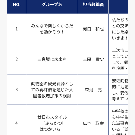
NO.
グループ名
担当教職員
私たちの目
みんなで楽しくからだ
との交流を
1
河口 和也
を動かそう！
にした楽し
いきます。
三次市三良
としていま
2
三良坂に未来を
三隅 貴史
して、観光
を企画・実
安佐動物公
動物園の観光資源とし
的に活動し
3
ての再評価を通じた入
森河 亮
し、安佐動
園者数増加策の検討
考えていま
中学校の部
廿日市スタイル
ら中学生に
4
「ぶちかつ!
広本 政幸
た当事者の
はつかいち」
いる「部活