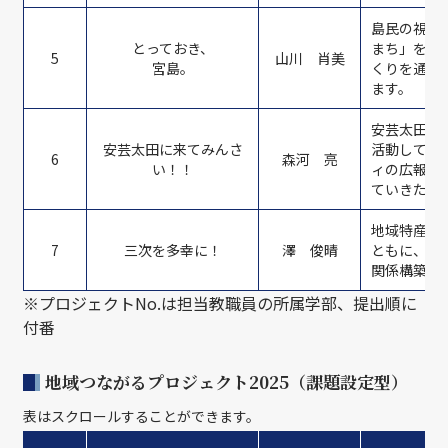
島民の視点
とっておき、
まち」を目
5
山川 肖美
宮島。
くりを通じ
ます。
安芸太田町
安芸太田に来てみんさ
活動してい
6
森河 亮
い！！
ィの広報を
ていきたい
地域特産品
7
三次を多幸に！
澤 俊晴
ともに、持
関係構築を
※プロジェクトNo.は担当教職員の所属学部、提出順に
付番
地域つながるプロジェクト2025（課題設定型）
表はスクロールすることができます。