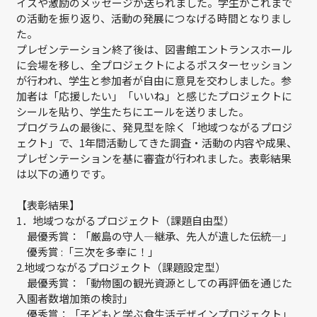
イスや激励のメッセージが送られました。学生がこれまで
の活動を振り返り、活動の発展につなげる時間となりまし
た。
プレゼンテーション終了後は、図書館エントランスホール
に会場を移し、全プロジェクトによるポスターセッション
が行われ、学生と参加者が自由に意見を交わしました。参
加者は「応援したい」「いいね」と感じたプロジェクトに
シールを貼り、学生たちにエールを送りました。
プログラムの最後に、発見型を除く「地域つながるプロジ
ェクト」で、1年間活動してきた調査・活動の内容や成果、
プレゼンテーションを基に審査が行われました。表彰結果
は以下の通りです。
【表彰結果】
1．地域つながるプロジェクト（課題自由型）
最優秀賞：「厳島の守人—継承、先人が遺した伝統—」
優秀賞 :「三次を多幸に！」
2.地域つながるプロジェクト（課題設定型）
最優秀賞：「動物園の観光資源としての再評価を通じた
入園者数増加策の検討」
優秀賞：「子どもと学ぶ食生活デザインプロジェクト」