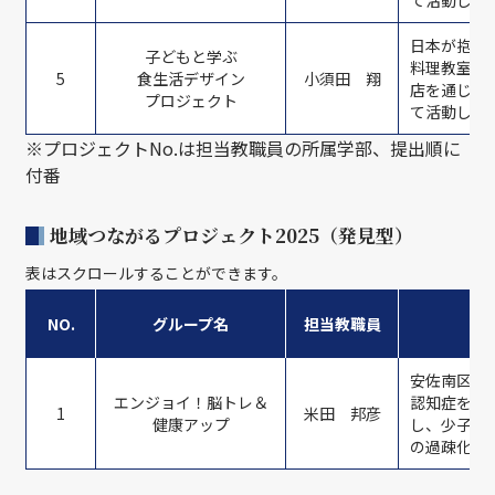
て活動しま
日本が抱え
子どもと学ぶ
料理教室の
5
食生活デザイン
小須田 翔
店を通じ、
プロジェクト
て活動しま
※プロジェクトNo.は担当教職員の所属学部、提出順に
付番
地域つながるプロジェクト2025（発見型）
表はスクロールすることができます。
NO.
グループ名
担当教職員
安佐南区大
エンジョイ！脳トレ＆
認知症を予
1
米田 邦彦
健康アップ
し、少子高
の過疎化解