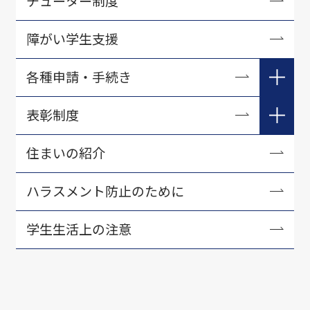
チューター制度
障がい学生支援
各種申請・手続き
学生生活各種手続き
表彰制度
証明書について
学長表彰
住まいの紹介
学研災・学研賠等
資格取得表彰
ハラスメント防止のために
アルバイト紹介
学生生活に役立つ刊行物・資料
学生生活上の注意
各種相談・支援窓口