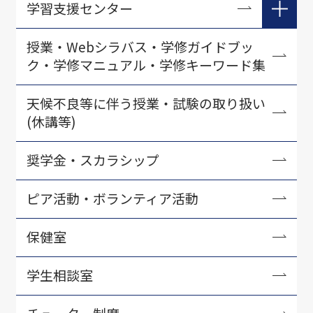
学習支援センター
在学生向け学習支援
授業・Webシラバス・学修ガイドブッ
ク・学修マニュアル・学修キーワード集
入学準備学習プログラム
初年次教育に関する教材開発
天候不良等に伴う授業・試験の取り扱い
(休講等)
教育力アップセミナー
LSCセミナー
奨学金・スカラシップ
学習支援センター刊行物
ピア活動・ボランティア活動
保健室
学生相談室