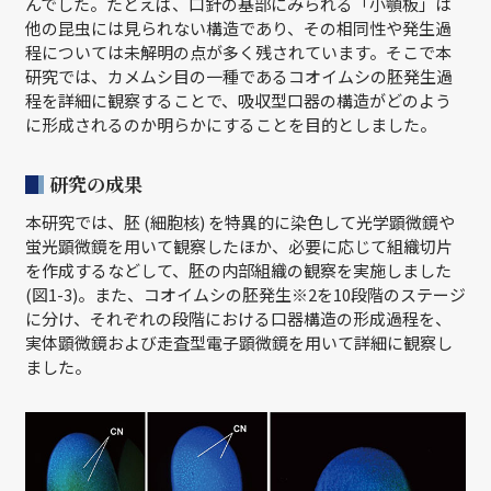
んでした。たとえば、口針の基部にみられる「小顎板」は
他の昆虫には見られない構造であり、その相同性や発生過
程については未解明の点が多く残されています。そこで本
研究では、カメムシ目の一種であるコオイムシの胚発生過
程を詳細に観察することで、吸収型口器の構造がどのよう
に形成されるのか明らかにすることを目的としました。
研究の成果
本研究では、胚 (細胞核) を特異的に染色して光学顕微鏡や
蛍光顕微鏡を用いて観察したほか、必要に応じて組織切片
を作成するなどして、胚の内部組織の観察を実施しました
(図1-3)。また、コオイムシの胚発生※2を10段階のステージ
に分け、それぞれの段階における口器構造の形成過程を、
実体顕微鏡および走査型電子顕微鏡を用いて詳細に観察し
ました。