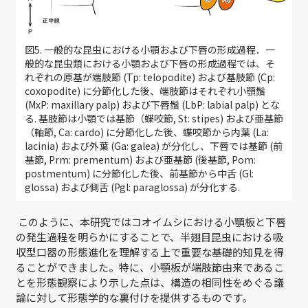
図5. 一般的な昆虫における小顎および下唇の形成過程．一
般的な昆虫類における小顎および下唇の形成過程では、そ
れぞれの原基が端肢節 (Tp: telopodite) および基肢節 (Cp:
coxopodite) に分節化した後、端肢節はそれぞれ小顎鬚
(MxP: maxillary palp) および下唇鬚 (LbP: labial palp) とな
る. 基肢節は小顎では基節（蝶咬節, St: stipes) および亜基節
（軸節, Ca: cardo) に分節化した後、蝶咬節から内葉 (La:
lacinia) および外葉 (Ga: galea) が分化し、下唇では基節 (前
基節, Prm: prementum) および亜基節 (後基節, Pom:
postmentum) に分節化した後、前基節から中舌 (Gl:
glossa) および側舌 (Pgl: paraglossa) が分化する.
このように、本研究ではコオイムシにおける小顎板と下唇
の発生過程を明らかにすることで、半翅目昆虫における吸
収型口器の形態進化を理解する上で重要な基礎的知見を得
ることができました。特に、小顎板が端肢節由来であるこ
とを形態観察により示した点は、構造の相同性をめぐる議
論に対して形態学的な裏付けを提供するものです。