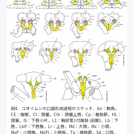
図4．コオイムシの口器形成過程のスケッチ．An：触角，
CE：複眼，Cl：頭楯，Cllr：頭楯上唇，Cp：基肢節，HL：
頭葉，IS：下唇小片，L1：胸部第1付属肢 (前脚)，Lb：下
唇，LbP：下唇鬚，Lr：上唇，Md：大顎，Mx：小顎，
MxP：小顎鬚，MxPl：小顎板，Tp：端肢節，Sd：口陥，