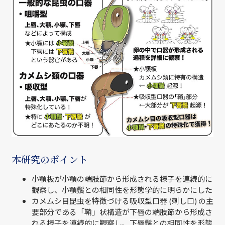
本研究のポイント
小顎板が小顎の端肢節から形成される様子を連続的に
観察し、小顎鬚との相同性を形態学的に明らかにした
カメムシ目昆虫を特徴づける吸収型口器 (刺し口) の主
要部分である「鞘」状構造が下唇の端肢節から形成さ
れる様子を連続的に観察し、下唇鬚との相同性を形態