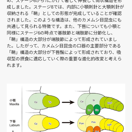
め、ステージ6から7にかけて著しく伸長して筒状構造を形
成しました。ステージ8では、内部に小顎刺針と大顎刺針が
収納される「鞘」としての形態が完成していることが確認
されました。このような構造は、他のカメムシ目昆虫にも
共通して見られる特徴です。また、下唇についても小顎と
同様にステージ6の時点で基肢節と端肢節に分節化し、
「鞘」構造の大部分が端肢節によって形成されていまし
た。したがって、カメムシ目昆虫の口器の主要部分である
「鞘」構造の大部分が下唇鬚によって形成されており、吸
収型の摂食に適応していく際の重要な進化的改変と考えら
れます。