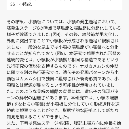
SS：小隆起.
その結果、小顎板については、小顎の発生過程において、
胚発生ステージ6の時点で基肢節と端肢節に分節化している
様子が確認できました (図4)。その後、端肢節が肥大化し、
外側に突出することで小顎板が形成される過程が観察され
ました。一般的な昆虫では小顎の端肢節が小顎鬚へと分化
することが知られており (図5)、本研究で観察された形態の
連続的変化は、小顎板が小顎鬚と相同な構造であるという
先行研究の仮説を支持するものです。ナガカメムシの仲間
に関する別の先行研究では、遺伝子の発現パターンから小
顎板はカメムシ目で独自に獲得された新奇形質であり、小
顎鬚とは起源が異なるという可能性が示唆されていまし
た。このような見解の齟齬の背景には、遺伝子の発現パタ
ーンの解釈の困難さがあります。本研究では、小顎の端肢
節 (すなわち小顎鬚) が小顎板に分化していく形成過程を連
続的に観察することができ、形態学的な証拠として新たな
知見を加えることができました。
また、下唇は発生ステージ4以降、腹部末端方向に伸長を始