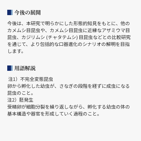
今後の展開
今後は、本研究で明らかにした形態的知見をもとに、他の
カメムシ目昆虫や、カメムシ目昆虫に近縁なアザミウマ目
昆虫、カジリムシ (チャタテムシ) 目昆虫などとの比較研究
を通じて、より包括的な口器進化のシナリオの解明を目指
します。
用語解説
注1）不完全変態昆虫
卵から孵化した幼虫が、さなぎの段階を経ずに成虫になる
昆虫のこと。
注2）胚発生
受精卵が細胞分裂を繰り返しながら、孵化する幼虫の体の
基本構造や器官を形成していく過程のこと。