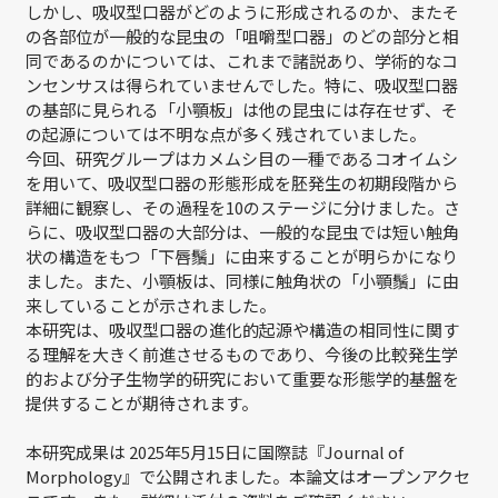
しかし、吸収型口器がどのように形成されるのか、またそ
の各部位が一般的な昆虫の「咀嚼型口器」のどの部分と相
同であるのかについては、これまで諸説あり、学術的なコ
ンセンサスは得られていませんでした。特に、吸収型口器
の基部に見られる「小顎板」は他の昆虫には存在せず、そ
の起源については不明な点が多く残されていました。
今回、研究グループはカメムシ目の一種であるコオイムシ
を用いて、吸収型口器の形態形成を胚発生の初期段階から
詳細に観察し、その過程を10のステージに分けました。さ
らに、吸収型口器の大部分は、一般的な昆虫では短い触角
状の構造をもつ「下唇鬚」に由来することが明らかになり
ました。また、小顎板は、同様に触角状の「小顎鬚」に由
来していることが示されました。
本研究は、吸収型口器の進化的起源や構造の相同性に関す
る理解を大きく前進させるものであり、今後の比較発生学
的および分子生物学的研究において重要な形態学的基盤を
提供することが期待されます。
本研究成果は 2025年5月15日に国際誌『Journal of
Morphology』で公開されました。本論文はオープンアクセ