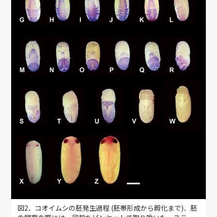
図2．コオイムシの胚発生過程 (胚帯形成から孵化まで)．胚