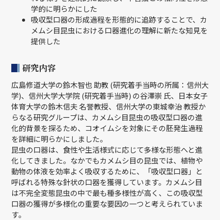
学的に明らかにした
吸収型口器の形成過程を形態的に追跡することで、カ
メムシ目昆虫における口器進化の理解に新たな知見を
提供した
研究内容
広島修道大学の鈴木智也 助教 (研究着手当時の所属：信州大
学)、信州大学大学院 (研究着手当時) の谷澤崇 氏、日本女子
体育大学の鈴木信夫 名誉教授、信州大学の東城幸治 教授か
らなる研究グループは、カメムシ目昆虫の吸収型口器の進
化的背景を探るため、コオイムシを対象にその胚発生過程
を詳細に明らかにしました。
昆虫の口器は、食性や生活様式に応じて多様な形態へと進
化してきました。なかでもカメムシ目の昆虫では、植物や
動物の体液を効率よく吸収するために、「吸収型口器」と
呼ばれる特殊な針状の口器を獲得しています。カメムシ目
は不完全変態昆虫の中で最も種多様性が高く、この吸収型
口器の獲得が多様化の重要な要因の一つと考えられていま
す。