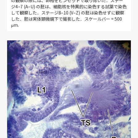
の観察の際には、卵殻をピンセットで取り除いた．ステー
ジ4–7 (A–U) の胚は、細胞核を特異的に染色する試薬で染色
して観察した．ステージ8–10 (V–Z) の胚は染色せずに観察
した．胚は実体顕微鏡下で撮影した．スケールバー = 500
μm.