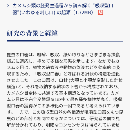
カメムシ類の胚発生過程から読み解く “吸収型口
器”(いわゆる刺し口) の起源（1.72MB）
研究の背景と経緯
昆虫の口器は、咀嚼、吸収、舐め取りなどさまざまな摂食
様式に適応し、極めて多様な形態を示します。なかでもカ
メムシ目は、植物の篩管液や動物の体液などを効率的に吸
収するため、「吸収型口器」と呼ばれる針状の構造を進化
させました。この口器は、口針 (大顎と小顎が変形した針状
構造) と、それを収納する鞘状の下唇から構成されており、
カメムシ目全体に共通する基本構造となっています。カメ
ムシ目は不完全変態類※1の中で最も種多様性が高く、吸収
型口器の獲得がこの多様化の一因であると考えられていま
す。一方で、この吸収型口器の各構造が咀嚼型口器をもつ昆
虫のどの部分と相同であるかについては、研究者の間で見
解が分かれており、明確なコンセンサスは得られていませ