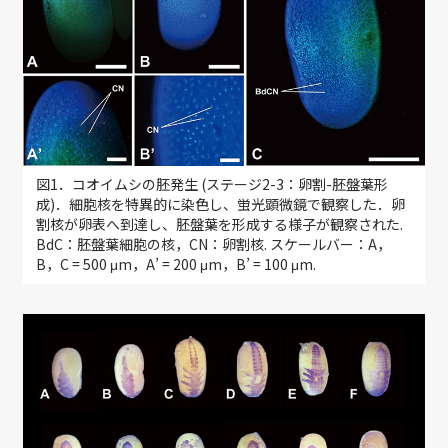
図1．コオイムシの胚発生 (ステージ2-3：卵割-胚盤葉形
成)．細胞核を特異的に染色し、蛍光顕微鏡で観察した．卵
割核が卵表へ到達し、胚盤葉を形成する様子が観察された.
BdC：胚盤葉細胞の核，CN：卵割核. スケールバー：A，
B，C = 500 μm，A’ = 200 μm，B’ = 100 μm.