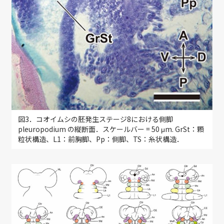
図3．コオイムシの胚発生ステージ8における側脚
pleuropodium の縦断面．スケールバー = 50 μm. GrSt：顆
粒状構造、L1：前胸脚、Pp：側脚、TS：糸状構造．