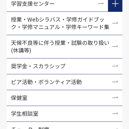
学習支援センター
在学生向け学習支援
授業・Webシラバス・学修ガイドブッ
ク・学修マニュアル・学修キーワード集
入学準備学習プログラム
初年次教育に関する教材開発
天候不良等に伴う授業・試験の取り扱い
(休講等)
教育力アップセミナー
LSCセミナー
奨学金・スカラシップ
学習支援センター刊行物
ピア活動・ボランティア活動
保健室
学生相談室