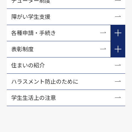
チューター制度
障がい学生支援
各種申請・手続き
学生生活各種手続き
表彰制度
証明書について
学長表彰
住まいの紹介
学研災・学研賠等
資格取得表彰
ハラスメント防止のために
アルバイト紹介
学生生活に役立つ刊行物・資料
学生生活上の注意
各種相談・支援窓口