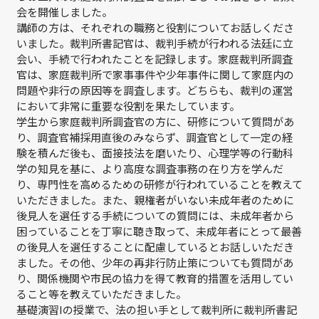
会を開催しました。
講師の方は、それぞれの職務と役割についてお話しくださ
いました。裁判所書記官は、裁判手続が行われる法廷に立
会い、手続で行われたことを記録します。家庭裁判所調査
官は、家庭裁判所で家事事件や少年事件に関して家庭内の
問題や非行の原因等を調査します。どちらも、裁判の運営
において非常に重要な役割を果たしています。
学生から家庭裁判所調査官の方に、研修について質問があ
り、調査官補採用直後のみならず、調査官として一定の経
験を積んだ後も、面接技法を磨いたり、心理学等の行動科
学の知見を基に、より高度な調査事務の在り方を学んだ
り、専門性を高めるための研修が行われていることを教えて
いただきました。また、親権者がいない未成年者のために
後見人を選任する手続についての質問には、未成年者から
困っていることを丁寧に聴き取って、未成年者にとって最善
の後見人を選任することに配慮しているとお話しいただき
ました。その他、少年の再非行防止策についても質問があ
り、関係機関や市民の協力を得て教育的措置を活用してい
ること等を教えていただきました。
基礎演習Iの授業で、法の担い手として裁判所に裁判所書記