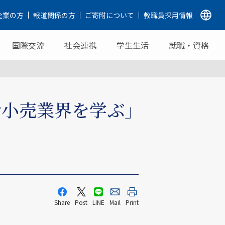
企業の方
報道関係の方
ご寄附について
教職員採用情報
国際交流
社会連携
学生生活
就職・資格
合小売業界を学ぶ｣
Share
Post
LINE
Mail
Print