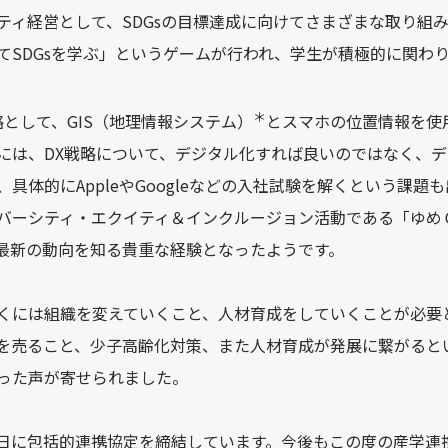
ティ経営として、SDGsの目標達成に向けてさまざまな取り組
てSDGsを学ぶ」というゲームが行われ、学生が積極的に関わ
＊
として、GIS（地理情報システム）
とスマホの位置情報を使
には、DX戦略について、デジタル化すれば良いのではなく、
具体的にAppleやGoogleなどの入社試験を解くという課題
バーシティ・エクイティ＆インクルージョン活動である「ゆめ
最新の動向を知る貴重な経験となったようです。
くには組織を変えていくこと、人材育成をしていくことが必要
を売ること、少子高齢化対策、また人材育成が発展に繋がると
った声が寄せられました。
29日に包括的連携協定を締結しています。今後もこの度の産学