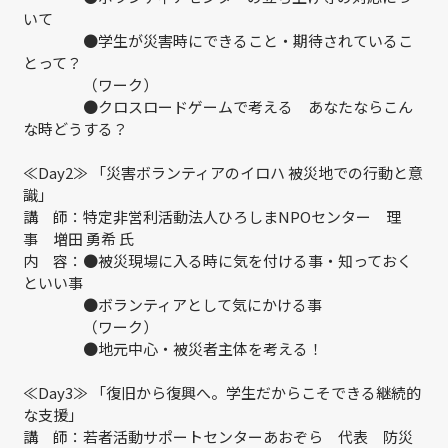
いて
●学生が災害時にできること・期待されているこ
とって？
（ワーク）
●クロスロードゲームで考える あなたならこん
な時どうする？
≪Day2≫ 「災害ボランティアのイロハ 被災地での行動と意
識」
講 師：特定非営利活動法人ひろしまNPOセンター 理
事 増田 勇希 氏
内 容：●被災現場に入る時に気を付ける事・知っておく
といい事
●ボランティアとして気にかける事
（ワーク）
●地元中心・被災者主体を考える！
≪Day3≫ 「復旧から復興へ。学生だからこそできる継続的
な支援」
講 師：若者活動サポートセンターあおぞら 代表 防災