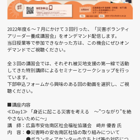
2022年度６～７月にかけて３回行った、「災害ボランティ
アリーダー養成講習会」をオンデマンド配信します。
当日授業等で参加できなかった方は、この機会にぜひオン
デマンドでご視聴ください。
全３回の講習会では、それぞれ被災地支援の第一線で活動
してきた特別講師によるセミナーとワークショップを行っ
ています。
下部申込フォームから興味のある回の動画を選択し、ご視
聴ください。
■講座内容
≪Day1≫ 「身近に起こる災害を考える ～”つながり”を絶
やさないために～」
講 師：広島市安佐南区社会福祉協議会 﨑井 優香 氏
内 容：●災害時の安佐南区社協の取り組みについて
●ボランティアセンターの立ち上げ等の対応につ