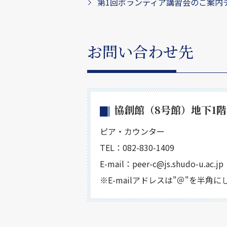
第1回ボランティア講習会のご案内チラ
お問い合わせ先
協創館（8号館）地下1
ピア・カウンター
TEL：082-830-1409
E-mail：peer-c@js.shudo-u.ac.jp
※E-mailアドレスは"＠"を半角