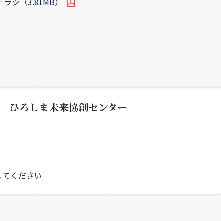
シ（3.81MB）
階 ひろしま未来協創センター
にしてください