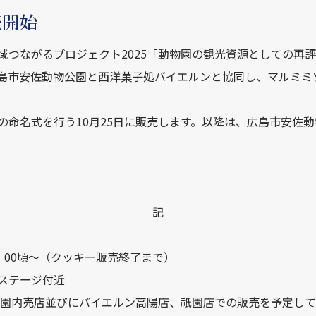
売開始
域つながるプロジェクト2025「動物園の観光資源としての再
島市安佐動物公園と西洋菓子処バイエルンと協同し、マルミミ
の命名式を行う10月25日に販売します。以降は、広島市安佐
記
2：00頃～（クッキー販売終了まで）
ステージ付近
物公園内売店並びにバイエルン高陽店、祇園店での販売を予定し