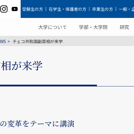
受験生の方
在学生・保護者の方
卒業生の方
一般・
大学について
学部・大学院
研究
WS
チェコ共和国副首相が来学
首相が来学
の変革をテーマに講演