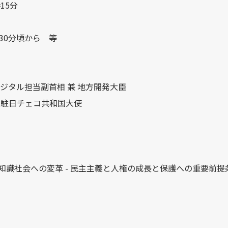
15分
30分頃から 等
) デジタル担当副首相 兼 地方開発大臣
o) 駐日チェコ共和国大使
知識社会への変革 - 民主主義と人権の成長と保護への重要前提