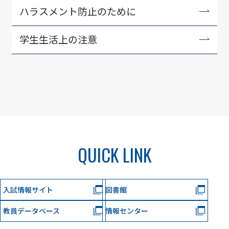
ハラスメント防止のために
アルバイト紹介
学生生活に役立つ刊行物・資料
学生生活上の注意
各種相談・支援窓口
QUICK LINK
入試情報サイト
図書館
教員データベース
情報センター