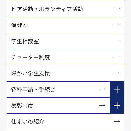
学習支援センター刊行物
ピア活動・ボランティア活動
保健室
学生相談室
チューター制度
障がい学生支援
各種申請・手続き
学生生活各種手続き
表彰制度
証明書について
学長表彰
住まいの紹介
学研災・学研賠等
資格取得表彰