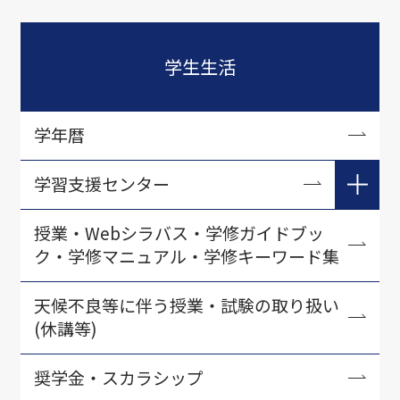
学生生活
学年暦
学習支援センター
在学生向け学習支援
授業・Webシラバス・学修ガイドブッ
ク・学修マニュアル・学修キーワード集
入学準備学習プログラム
初年次教育に関する教材開発
天候不良等に伴う授業・試験の取り扱い
(休講等)
教育力アップセミナー
LSCセミナー
奨学金・スカラシップ