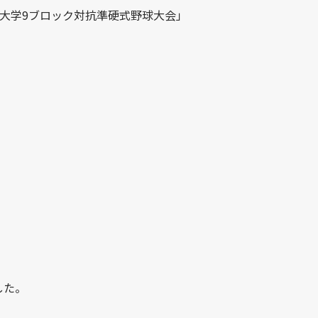
日本大学9ブロック対抗準硬式野球大会」
。
した。