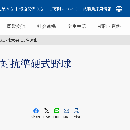
企業の方
報道関係の方
ご寄附について
教職員採用情報
国際交流
社会連携
学生生活
就職・資格
式野球大会に5名選出
ク対抗準硬式野球
Share
Post
LINE
Mail
Print