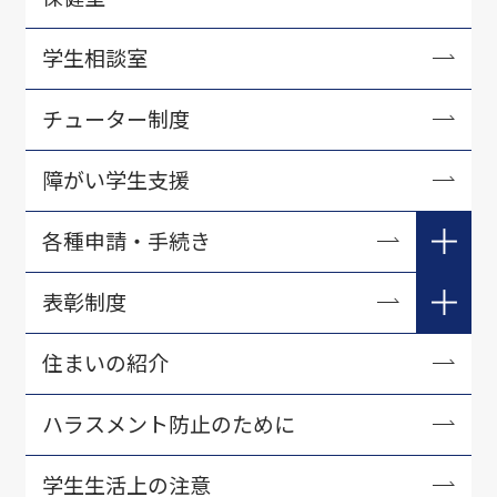
学生相談室
チューター制度
障がい学生支援
各種申請・手続き
学生生活各種手続き
表彰制度
証明書について
学長表彰
住まいの紹介
学研災・学研賠等
資格取得表彰
ハラスメント防止のために
アルバイト紹介
学生生活に役立つ刊行物・資料
学生生活上の注意