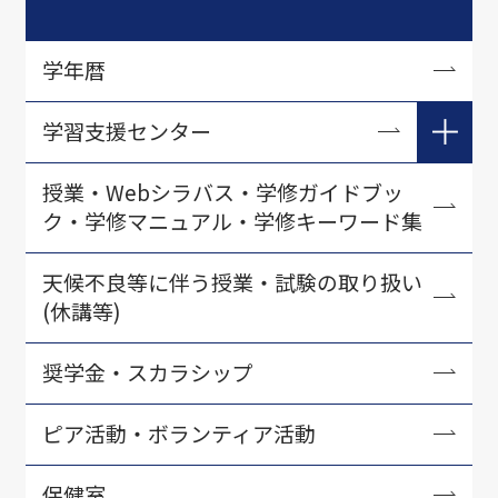
学年暦
学習支援センター
在学生向け学習支援
授業・Webシラバス・学修ガイドブッ
ク・学修マニュアル・学修キーワード集
入学準備学習プログラム
初年次教育に関する教材開発
天候不良等に伴う授業・試験の取り扱い
(休講等)
教育力アップセミナー
LSCセミナー
奨学金・スカラシップ
学習支援センター刊行物
ピア活動・ボランティア活動
保健室