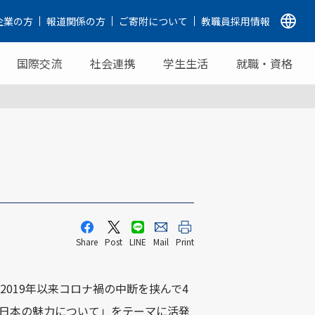
企業の方
報道関係の方
ご寄附について
教職員採用情報
国際交流
社会連携
学生生活
就職・資格
Share
Post
LINE
Mail
Print
2019
年以来コロナ禍の中断を挟んで
4
日本の魅力について」をテーマに活発