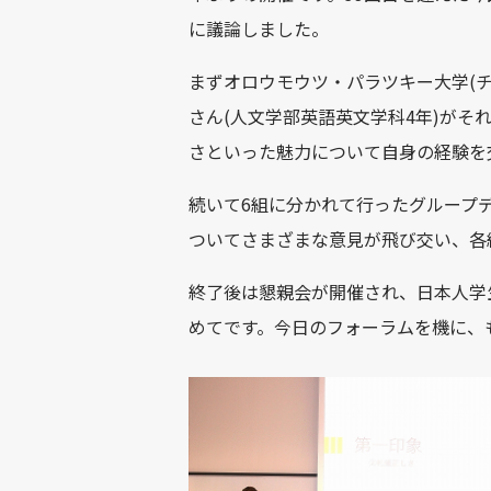
に議論しました。
まずオロウモウツ・パラツキー大学
(
さん
(
人文学部英語英文学科
4
年
)
がそ
さといった魅力について自身の経験を
続いて
6
組に分かれて行ったグループ
ついてさまざまな意見が飛び交い、各
終了後は懇親会が開催され、日本人学
めてです。今日のフォーラムを機に、