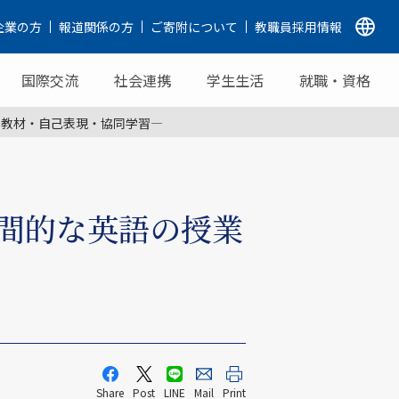
企業の方
報道関係の方
ご寄附について
教職員採用情報
国際交流
社会連携
学生生活
就職・資格
—教材・自己表現・協同学習—
人間的な英語の授業
Share
Post
LINE
Mail
Print