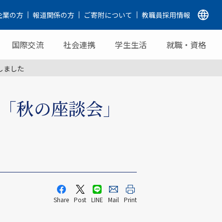
企業の方
報道関係の方
ご寄附について
教職員採用情報
国際交流
社会連携
学生生活
就職・資格
しました
会「秋の座談会」
Share
Post
LINE
Mail
Print