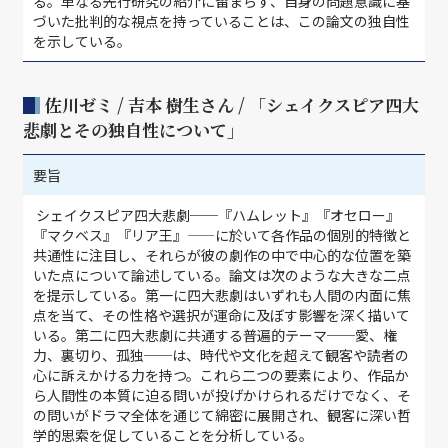
る。単なる先行研究の紹介に留まらず、自身の問題意識に基
づいた批判的な視点を持っていることは、この論文の独自性
を示している。
佐川ゼミ / 吉本 樹生さん / 「シェイクスピア四大
悲劇とその独自性について」
要旨
シェイクスピア四大悲劇──『ハムレット』『オセロー』
『マクベス』『リア王』——に於いて各作品の個別的特徴と
共通性に注目し、それらが彼の劇作の中で中心的な位置を築
いた点について論述している。論文は次のような大きな二点
を提示している。第一に四大悲劇はいずれも人間の内面に焦
点を当て、その性格や選択が運命に及ぼす影響を深く描いて
いる。第二に四大悲劇に共通する普遍的テーマ──愛、権
力、裏切り、孤独──は、時代や文化を超えて観客や読者の
心に訴えかける力を持つ。これら二つの要素により、作品か
ら人間性の本質に迫る問いが投げかけられるだけでなく、そ
の問いがドラマ全体を通じて綿密に展開され、観客に深い哲
学的思索を促していることを分析している。