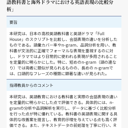
語教科書と海外ドラマにおける英語表現の比較分
析」
要旨
本研究は、日本の高校英語教科書と英語ドラマ「Full
House」のスクリプトを比較し、会話表現の違いを分析した
ものである。語彙カバー率やn-gram、品詞分析を用い、教
科書が文法的に正確でフォーマルな表現を重視するのに対
し、ドラマではより日常的に使われる表現が多用されること
を定量的に明らかにした。特に、短めのn-gram（語の連な
り）では両者に類似が見られるものの、長めの n-gramで
は、口語的なフレーズの種類に顕著な違いが見られた。
指導教員からのコメント
本研究は、英語教育における教科書と実際の会話表現の違い
を定量的に明らかにした点で評価できる。具体的には、n-
gramの分析や品詞解析を実行し、データに基づく比較分析
を行った点が特に優れている。教科書の英語表現に関する具
体的な改善案を提言し、教育的示唆を与えている点も高く評
価できる。また、テキストデータの前処理を丁寧に行い、R