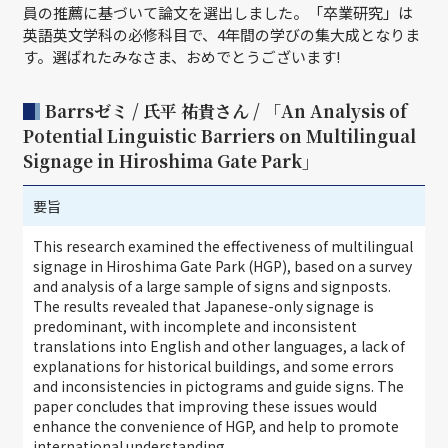
員の推薦に基づいて論文を選出しました。「卒業研究」は
英語英文学科の必修科目で、4年間の学びの集大成となりま
す。選ばれたみなさま、おめでとうございます!
Barrsゼミ / 氏平 祐貴さん / 「An Analysis of
Potential Linguistic Barriers on Multilingual
Signage in Hiroshima Gate Park」
要旨
This research examined the effectiveness of multilingual
signage in Hiroshima Gate Park (HGP), based on a survey
and analysis of a large sample of signs and signposts.
The results revealed that Japanese-only signage is
predominant, with incomplete and inconsistent
translations into English and other languages, a lack of
explanations for historical buildings, and some errors
and inconsistencies in pictograms and guide signs. The
paper concludes that improving these issues would
enhance the convenience of HGP, and help to promote
international understanding.