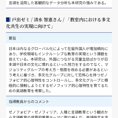
言語を活用した客観的なデータ分析も本研究の強みである。
戸出ゼミ / 清水 智恵さん / 「教室内における多文
化共生の実現に向けて」
要旨
日本は内なるグローバル化によって在留外国人が増加傾向に
あり、学校現場もインクルーシブな教育の実現という課題を
抱えている。本研究は、外国につながる児童生徒ばかりが日
本語や日本の文化に慣れるといった努力をするのでなく、マ
ジョリティグループの考え方・態度を改める必要があるとい
う考えに基づき、多文化グループに対して恐怖心を持つゼノ
フォビア的心理特性をコントロールし、多文化グループと積
極的に接触しようとするゼノフィリア的心理特性を育てるた
めの英語教育を考察した。
指導教員からのコメント
ゼノフォビア・ゼノフィリア、人種と言語教育という観点か
ら言語教育の世界的重要テーマに取り組んだ。英語論文を含