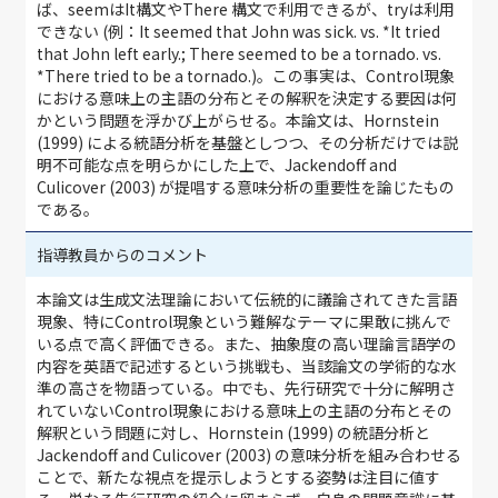
ば、seemはIt構文やThere 構文で利用できるが、tryは利用
できない (例：It seemed that John was sick. vs. *It tried
that John left early.; There seemed to be a tornado. vs.
*There tried to be a tornado.)。この事実は、Control現象
における意味上の主語の分布とその解釈を決定する要因は何
かという問題を浮かび上がらせる。本論文は、Hornstein
(1999) による統語分析を基盤としつつ、その分析だけでは説
明不可能な点を明らかにした上で、Jackendoff and
Culicover (2003) が提唱する意味分析の重要性を論じたもの
である。
指導教員からのコメント
本論文は生成文法理論において伝統的に議論されてきた言語
現象、特にControl現象という難解なテーマに果敢に挑んで
いる点で高く評価できる。また、抽象度の高い理論言語学の
内容を英語で記述するという挑戦も、当該論文の学術的な水
準の高さを物語っている。中でも、先行研究で十分に解明さ
れていないControl現象における意味上の主語の分布とその
解釈という問題に対し、Hornstein (1999) の統語分析と
Jackendoff and Culicover (2003) の意味分析を組み合わせる
ことで、新たな視点を提示しようとする姿勢は注目に値す