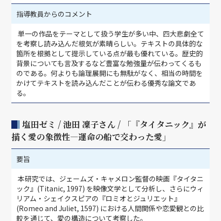
指導教員からのコメント
単一の作品をテーマとして扱う学生が多い中、四大悲劇全て
を考察し読み込んだ根気が素晴らしい。テキストの具体的な
箇所を根拠として提示している点が最も優れている。歴史的
背景についても言及するなど豊富な勉強量が伝わってくるも
のである。何よりも論理展開にも無駄がなく、相当の時間を
かけてテキストを読み込んだことが伝わる優秀な論文であ
る。
塩田ゼミ / 池田 凜子さん / 「『タイタニック』が
描く愛の象徴性—運命の船で交わった愛」
要旨
本研究では、ジェームズ・キャメロン監督の映画『タイタニ
ック』(Titanic, 1997) を映像文学として分析し、さらにウィ
リアム・シェイクスピアの『ロミオとジュリエット』
(Romeo and Juliet, 1597) における人間関係や恋愛観との比
較を通じて、愛の構造について考察した。