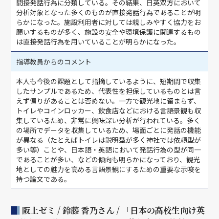
間接発話行為に分類している。その結果、日英双方において
分析対象となった多くのものが直接発話行為であることが明
らかになった。施設利用者に対しては親しみやすく協力をお
願いするものが多く、施設の安全や環境保護に関連するもの
は直接発話行為を用いていることが明らかになった。
指導教員からのコメント
本人も今後の課題として指摘しているように、短期間で収集
したサンプルであるため、代表性を担保しているものとは言
えず偏りがあることは否めない。一方で観光地に留まらず、
トイレやコインロッカー、飲食店などにおける言語景観も収
集しているため、非常に興味深い分析が行われている。多く
の場所でデータを収集しているため、場面ごとに発話の機能
が異なる（たとえばトイレは説明型が多く神社では依頼型が
多い等）ことや、日本語・英語において発話行為の型が同一
であることが多い、などの傾向も明らかになっており、観光
地としての魅力を高める言語景観にするための重要な示唆を
持つ論文である。
阪上ゼミ / 鈴藤 香乃さん / 「日本の高校生向け英