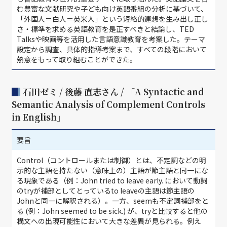
む豊富な文献研究や子ども向け英語番組の分析に基づいて、
「外国人＝白人＝英米人」という短絡的連想を生み出し正し
さ・標準を求める英語教育を是正すべきと結論し、TED
Talksや映画等を活用した言語意識教育を考案した。テーマ
設定から調査、具体的指導考案まで、すべての段階において
熱意をもって取り組むことができた。
石田ゼミ / 後藤 直志さん / 「A Syntactic and
Semantic Analysis of Complement Controls
in English」
要旨
Control（コントロールまたは制御）とは、不定詞などの明
示的な主語を持たない（意味上の）主語が節主語と同一にな
る現象である（例：John tried to leave early. において動詞
のtryが補部としてとっているto leaveの主語は節主語の
Johnと同一に解釈される）。一方、seemも不定詞補部をと
る (例：John seemed to be sick.) が、tryと比較すると他の
構文への出現可能性において大きな差異が見られる。例え