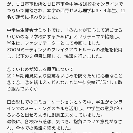
が、廿日市市役所と廿日市市全中学校10校をオンラインで
つないで開催され、本学の西野ゼミ心理学科3・４年生、11
名が運営に携わりました。
中学生生徒会サミットでは、「みんなが安心して過ごせる
いじめのない学校にするために」というテーマで協議し、
学生は、ファシリテーターとして参画しました。
ZOOMミーティングのブレイクアウトルームの機能を使用
し、以下の３項目に関して、協議を行いました。
①：いじめが起こる原因について
②：早期発見により重篤ないじめを防ぐために必要なこと
③：①、②を踏まえてどんなことに生徒会執行部として取
り組んでいくか
画面越しでのコミュニケーションとなる中、学生がオンラ
インでのミーティングスキルを活用し、中学生の意見がい
ろいろと出せるように創意工夫をしていました。
最後に、各校から感想、気づき、抱負について意見がなさ
れ、全体での協議を終えました。