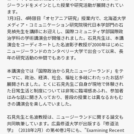
ジーランドをメインとした授業や研究活動が展開されてい
ます。
7月3日、4時限目「オセアニア研究」授業内で、北海道大学
メディア・コミュニケーション研究院現代日本学部門の石
見禎先生を講師にお迎えし、国際コミュニティ学部国際政
治学科の学術講演会が開催されました。石見先生は、本講
演会をコーディネートした名波彰子教授が2000年はじめに
ニュージーランドのカンタベリー大学で出会って以来、長
年の研究活動の仲間でもあります。
本講演会では「国際政治から見たニュージーランド」をテ
ーマに、政治、経済、社会、福祉と多岐にわたったお話が
展開されました。とくに石見先生ご自身が現地で体験され
た日常生活と制度については非常に臨場感あふれ、参加者
はみな話に聞き入っており、普段の授業とは異なるおもむ
きの講演会を楽しんでいました。
石見先生と名波教授は、ニュージーランドに関する論文も
共同執筆しています。広島修道大学が出版する『修道法
学』（2018年2月）の第40巻2号にも、”Examining Recent