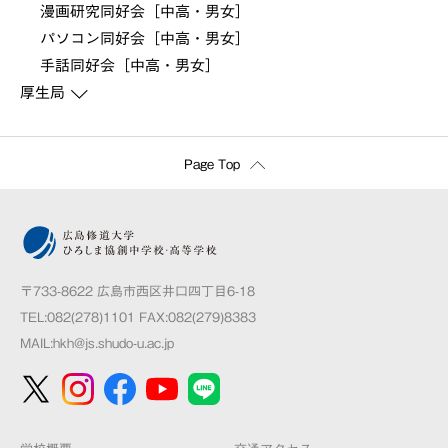
漫画研究同好会［中高・男女］
パソコン同好会［中高・男女］
手話同好会［中高・男女］
厚生局
Page Top
〒733-8622 広島市西区井口四丁目6-18
TEL:082(278)1101 FAX:082(279)8383
MAIL:
hkh@js.shudo-u.ac.jp