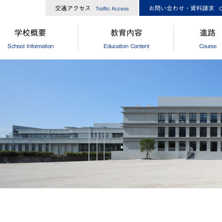
交通アクセス
お問い合わせ・資料請求
Traffic Access
C
学校概要
教育内容
進路
School Information
Education Content
Course
長からのメッセージ
中高一貫コースについて
[中学]進路
校経営方針
[高校]コース制
[中学]卒
大ひろしま協創が目指す教育
[高校]特別進学コース
[高校]進路
島修道大学との連携
[高校]進学コース
[高校]進路
外協定校・姉妹校
探究
[高校]卒
設・設備
GCP
徒数
国際理解プログラム
歌・校章
"目指す教師像"を実現するために
革