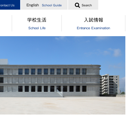
English
ontact Us
School Guide
Search
学校生活
入試情報
School Life
Entrance Examination
指導
[中学]生徒の一日
［中学］オープンスクール
業生からのメッセージ
[高校]生徒の一日
［高校］オープンスクール
実績
クラブ活動
［中高］個別相談・説明会
指導
制服
［中高］学校案内
業生からのメッセージ
食堂
［中学］入試情報
[中学]生徒自治会
［高校］入試情報
[高校]生徒自治会
［中学］納付金・奨学金・授業
[中学]年間行事
［高校］納付金・奨学金・授業
[高校]年間行事