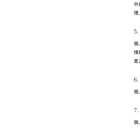
外
理
5
個
情
是
6
個
7
個