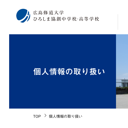
校
学
修
個人情報の取り扱い
広
海
施
生
校
TOP
個人情報の取り扱い
沿