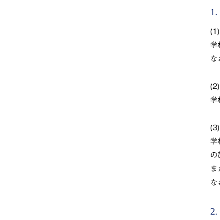
1
(
学
な
(
学
(
学
の
ま
な
2