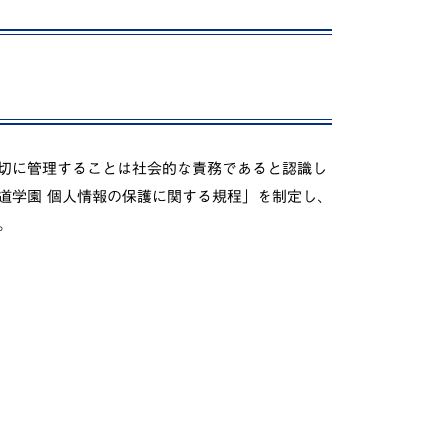
動画で分かる！修大協創ってこんな学校
PICK UP STUDENTS
切に管理することは社会的な責務であると認識し
道学園 個人情報の保護に関する規程」を制定し、
。