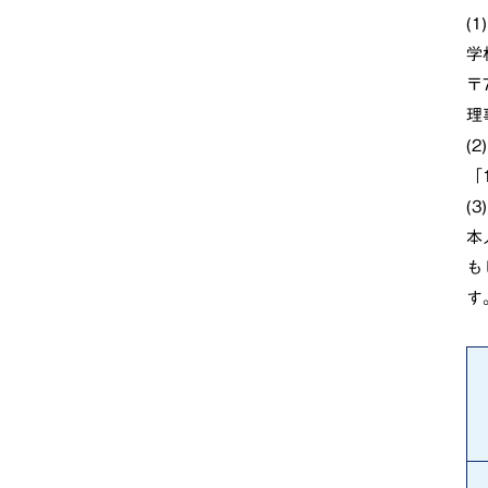
(
学
〒
理
(
「
(
本
も
す