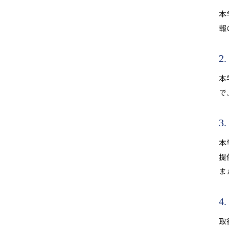
本
報
2
本
で
3
本
提
ま
4
取