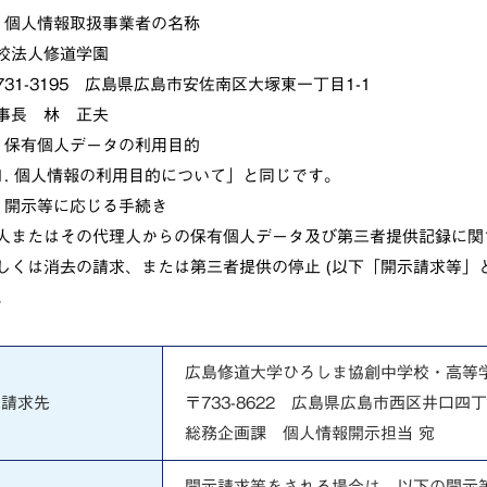
1) 個人情報取扱事業者の名称
校法人修道学園
731-3195 広島県広島市安佐南区大塚東一丁目1-1
事長 林 正夫
2) 保有個人データの利用目的
1. 個人情報の利用目的について」と同じです。
3) 開示等に応じる手続き
人またはその代理人からの保有個人データ及び第三者提供記録に関
しくは消去の請求、または第三者提供の停止 (以下「開示請求等」
。
広島修道大学ひろしま協創中学校・高等
請求先
〒733-8622 広島県広島市西区井口四丁
総務企画課 個人情報開示担当 宛
開示請求等をされる場合は、以下の開示