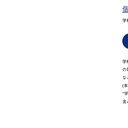
学
学
の
な
(
*
含