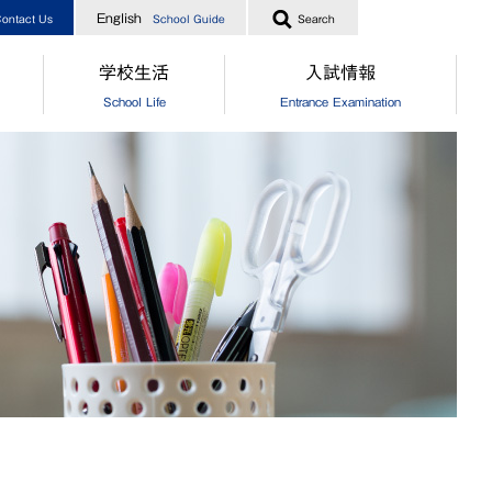
English
ontact Us
School Guide
Search
学校生活
入試情報
School Life
Entrance Examination
指導
[中学]生徒の一日
［中学］オープンスクール
業生からのメッセージ
[高校]生徒の一日
［高校］オープンスクール
実績
クラブ活動
［中高］個別相談・説明会
指導
制服
［中高］学校案内
業生からのメッセージ
食堂
［中学］入試情報
[中学]生徒自治会
［高校］入試情報
[高校]生徒自治会
［中学］納付金・奨学金・授業
[中学]年間行事
［高校］納付金・奨学金・授業
[高校]年間行事