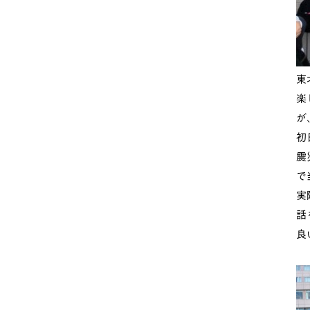
東
楽
が
初
震
で
実
話
良