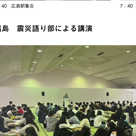
：40 広島駅集合
7：40
福島 震災語り部による講演