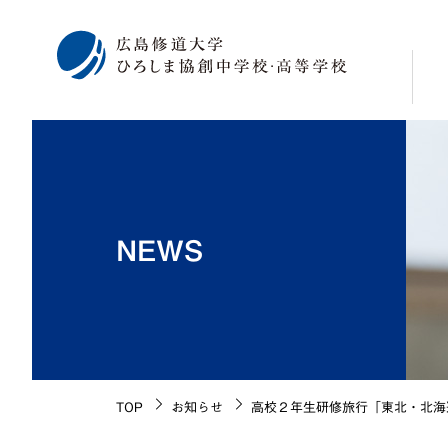
校
学
修
NEWS
広
海
施
生
校
TOP
お知らせ
高校２年生研修旅行「東北・北海
沿