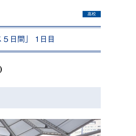
動画で分かる！修大協創ってこんな学校
高校
PICK UP STUDENTS
５日間」 1日目
)