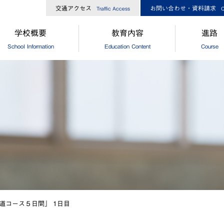
交通アクセス
お問い合わせ・資料請求
Traffic Access
C
学校概要
教育内容
進路
School Information
Education Content
Course
長からのメッセージ
中高一貫コースについて
[中学]進路
校経営方針
[高校]コース制
[中学]卒
大ひろしま協創が目指す教育
[高校]特別進学コース
[高校]進路
島修道大学との連携
[高校]進学コース
[高校]進路
外協定校・姉妹校
探究
[高校]卒
設・設備
GCP
徒数
国際理解プログラム
歌・校章
"目指す教師像"を実現するために
道コース５日間」 1日目
革