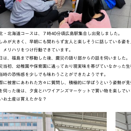
北・北海道コースは、７時40分頃広島駅集合し出発しました。
しみが大きく、早朝にも関わらず友人と楽しそうに話している姿を
、メリハリをつけ行動できています。
日は、福島まで移動した後、震災の語り部からの話を伺いました。
災当初、幼稚園や保育園に通っており現実味を帯びていなかった生
当時の恐怖感を少しでも味わうことができたようです。
際に被害にあわれた方々に質問し、積極的に学ぼうという姿勢が見
を伺った後は、夕食とハワイアンズマーケットで買い物を楽しでい
いお土産は買えたかな？