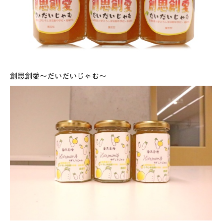
創思創愛～だいだいじゃむ～