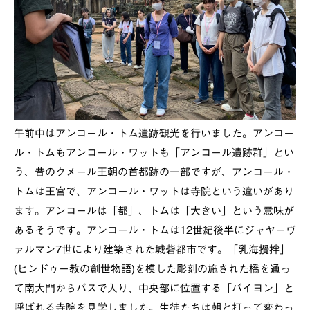
午前中はアンコール・トム遺跡観光を行いました。アンコー
ル・トムもアンコール・ワットも「アンコール遺跡群」とい
う、昔のクメール王朝の首都跡の一部ですが、アンコール・
トムは王宮で、アンコール・ワットは寺院という違いがあり
ます。アンコールは「都」、トムは「大きい」という意味が
あるそうです。アンコール・トムは12世紀後半にジャヤーヴ
ァルマン7世により建築された城砦都市です。「乳海攪拌」
(ヒンドゥー教の創世物語)を模した彫刻の施された橋を通っ
て南大門からバスで入り、中央部に位置する「バイヨン」と
呼ばれる寺院を見学しました。生徒たちは朝と打って変わっ