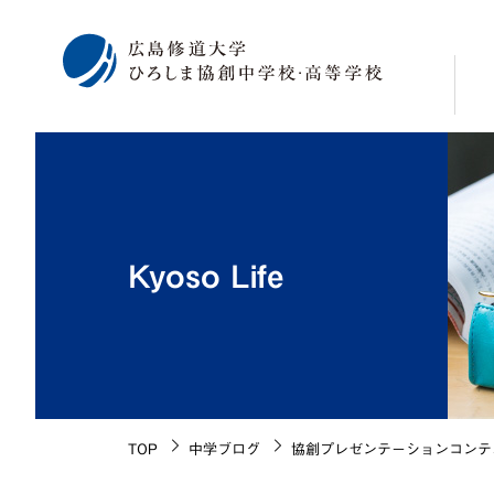
校
学
修
Kyoso Life
広
海
施
生
校
TOP
中学ブログ
協創プレゼンテーションコンテ
沿