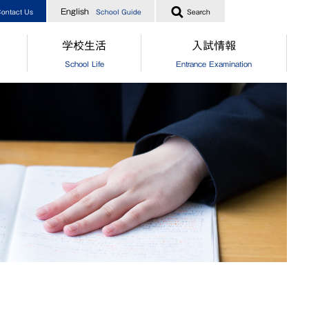
English
ontact Us
School Guide
Search
学校生活
入試情報
School Life
Entrance Examination
指導
[中学]生徒の一日
［中学］オープンスクール
業生からのメッセージ
[高校]生徒の一日
［高校］オープンスクール
実績
クラブ活動
［中高］個別相談・説明会
指導
制服
［中高］学校案内
業生からのメッセージ
食堂
［中学］入試情報
[中学]生徒自治会
［高校］入試情報
[高校]生徒自治会
［中学］納付金・奨学金・授業
[中学]年間行事
［高校］納付金・奨学金・授業
[高校]年間行事