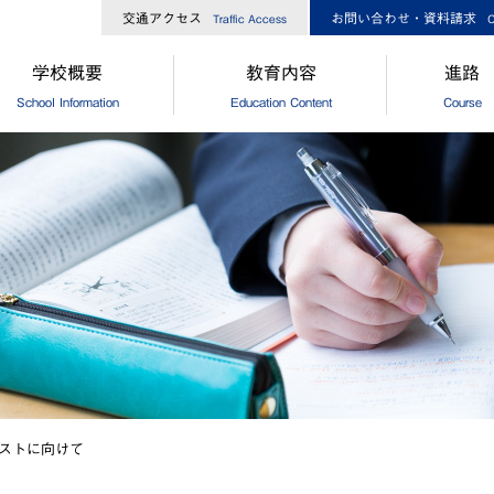
交通アクセス
お問い合わせ・資料請求
Traffic Access
C
学校概要
教育内容
進路
School Information
Education Content
Course
長からのメッセージ
中高一貫コースについて
[中学]進路
校経営方針
[高校]コース制
[中学]卒
大ひろしま協創が目指す教育
[高校]特別進学コース
[高校]進路
島修道大学との連携
[高校]進学コース
[高校]進路
外協定校・姉妹校
探究
[高校]卒
設・設備
GCP
徒数
国際理解プログラム
歌・校章
"目指す教師像"を実現するために
ストに向けて
革