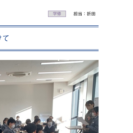
動画で分かる！修大協創ってこんな学校
学修
担当：折田
PICK UP STUDENTS
けて