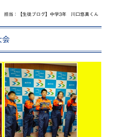
動画で分かる！修大協創ってこんな学校
担当：【生徒ブログ】中学3年 川口悠真くん
PICK UP STUDENTS
大会