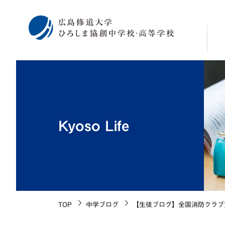
校
学
修
Kyoso Life
広
海
施
生
校
TOP
中学ブログ
【生徒ブログ】全国消防クラブ
沿