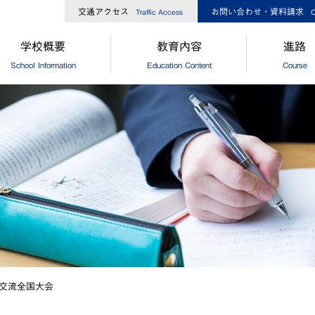
交通アクセス
お問い合わせ・資料請求
Traffic Access
C
学校概要
教育内容
進路
School Information
Education Content
Course
長からのメッセージ
中高一貫コースについて
[中学]進路
校経営方針
[高校]コース制
[中学]卒
大ひろしま協創が目指す教育
[高校]特別進学コース
[高校]進路
島修道大学との連携
[高校]進学コース
[高校]進路
外協定校・姉妹校
探究
[高校]卒
設・設備
GCP
徒数
国際理解プログラム
歌・校章
"目指す教師像"を実現するために
交流全国大会
革