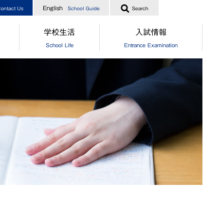
English
ontact Us
School Guide
Search
学校生活
入試情報
School Life
Entrance Examination
指導
[中学]生徒の一日
［中学］オープンスクール
業生からのメッセージ
[高校]生徒の一日
［高校］オープンスクール
実績
クラブ活動
［中高］個別相談・説明会
指導
制服
［中高］学校案内
業生からのメッセージ
食堂
［中学］入試情報
[中学]生徒自治会
［高校］入試情報
[高校]生徒自治会
［中学］納付金・奨学金・授業
[中学]年間行事
［高校］納付金・奨学金・授業
[高校]年間行事