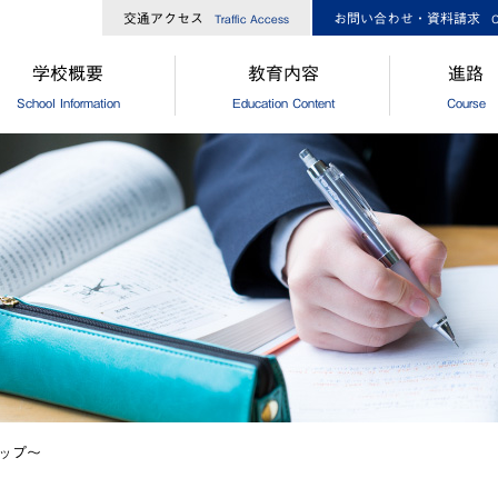
交通アクセス
お問い合わせ・資料請求
Traffic Access
C
学校概要
教育内容
進路
School Information
Education Content
Course
長からのメッセージ
中高一貫コースについて
[中学]進路
校経営方針
[高校]コース制
[中学]卒
大ひろしま協創が目指す教育
[高校]特別進学コース
[高校]進路
島修道大学との連携
[高校]進学コース
[高校]進路
外協定校・姉妹校
探究
[高校]卒
設・設備
GCP
徒数
国際理解プログラム
歌・校章
"目指す教師像"を実現するために
ップ～
革