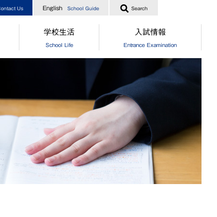
English
ontact Us
School Guide
Search
学校生活
入試情報
School Life
Entrance Examination
指導
[中学]生徒の一日
［中学］オープンスクール
業生からのメッセージ
[高校]生徒の一日
［高校］オープンスクール
実績
クラブ活動
［中高］個別相談・説明会
指導
制服
［中高］学校案内
業生からのメッセージ
食堂
［中学］入試情報
[中学]生徒自治会
［高校］入試情報
[高校]生徒自治会
［中学］納付金・奨学金・授業
[中学]年間行事
［高校］納付金・奨学金・授業
[高校]年間行事