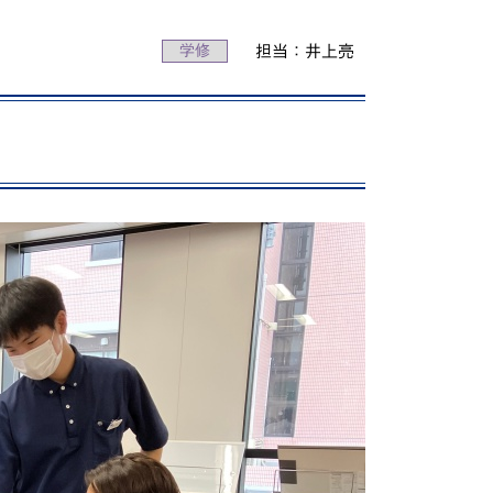
動画で分かる！修大協創ってこんな学校
学修
担当：井上亮
PICK UP STUDENTS