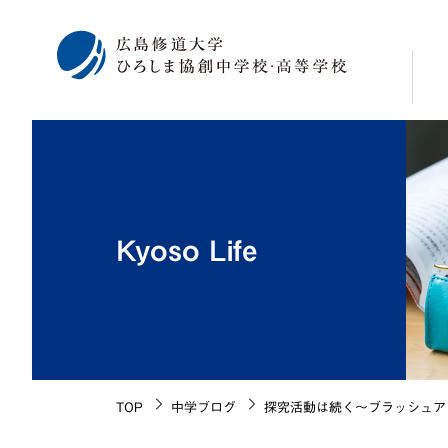
校
学
修
Kyoso Life
広
海
施
生
校
TOP
中学ブログ
探究活動は続く～ブラッシュア
沿