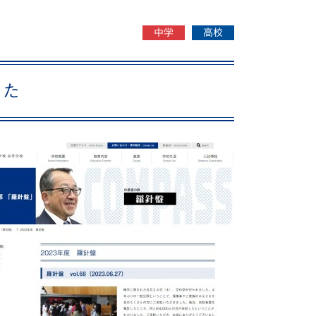
動画で分かる！修大協創ってこんな学校
中学
高校
PICK UP STUDENTS
した