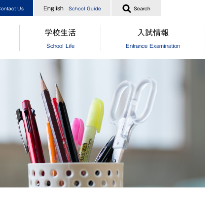
English
ontact Us
School Guide
Search
学校生活
入試情報
School Life
Entrance Examination
指導
[中学]生徒の一日
［中学］オープンスクール
業生からのメッセージ
[高校]生徒の一日
［高校］オープンスクール
実績
クラブ活動
［中高］個別相談・説明会
指導
制服
［中高］学校案内
業生からのメッセージ
食堂
［中学］入試情報
[中学]生徒自治会
［高校］入試情報
[高校]生徒自治会
［中学］納付金・奨学金・授業
[中学]年間行事
［高校］納付金・奨学金・授業
[高校]年間行事