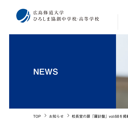
校
学
修
NEWS
広
海
施
生
校
TOP
お知らせ
校長室の扉「羅針盤」vol.68を
沿