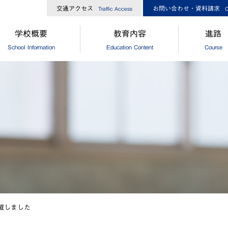
交通アクセス
お問い合わせ・資料請求
Traffic Access
C
学校概要
教育内容
進路
School Information
Education Content
Course
長からのメッセージ
中高一貫コースについて
[中学]進路
校経営方針
[高校]コース制
[中学]卒
大ひろしま協創が目指す教育
[高校]特別進学コース
[高校]進路
島修道大学との連携
[高校]進学コース
[高校]進路
外協定校・姉妹校
探究
[高校]卒
設・設備
GCP
徒数
国際理解プログラム
歌・校章
"目指す教師像"を実現するために
掲載しました
革