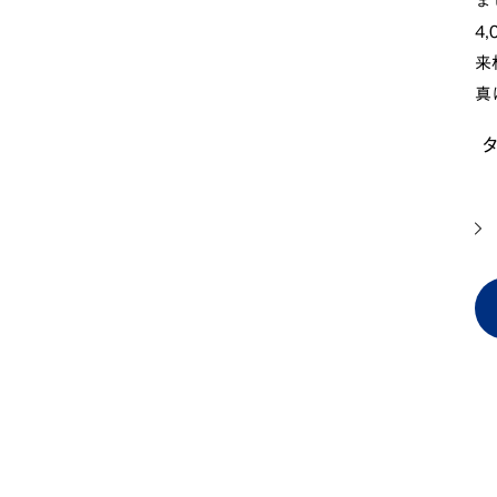
ま
4
来
真