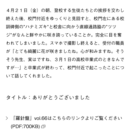
４月２１日（金）の朝、登校する生徒たちとの挨拶を交わし
終えた後、校門付近をゆっくりと見回すと、校門左にある校
訓碑側の”ハナミズキ”と校舎に向かう直線通路脇の”ツツ
ジ”がなんと鮮やかに咲き誇っていることか。完全に目を奪
われてしまいました。スマホで撮影し終えると、受付の職員
が「とても綺麗に花が咲きましたね。心が和みますね。そう
そう先生、実はですね、３月１日の高校卒業式のときなんで
すが…」と卒業式が終わって、校門付近で起こったことにつ
いて話してくれました。
タイトル：ありがとうございました
「羅針盤」vol.66はこちらのリンクよりご覧ください
(PDF:700KB)