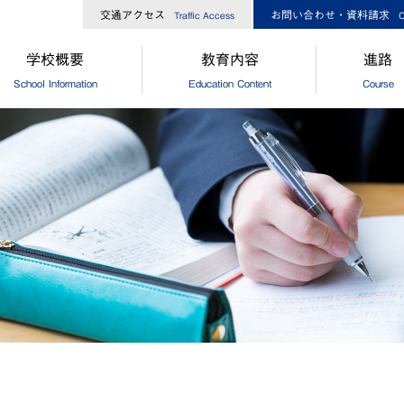
交通アクセス
お問い合わせ・資料請求
Traffic Access
C
学校概要
教育内容
進路
School Information
Education Content
Course
長からのメッセージ
中高一貫コースについて
[中学]進路
校経営方針
[高校]コース制
[中学]卒
大ひろしま協創が目指す教育
[高校]特別進学コース
[高校]進路
島修道大学との連携
[高校]進学コース
[高校]進路
外協定校・姉妹校
探究
[高校]卒
設・設備
GCP
徒数
国際理解プログラム
歌・校章
"目指す教師像"を実現するために
革