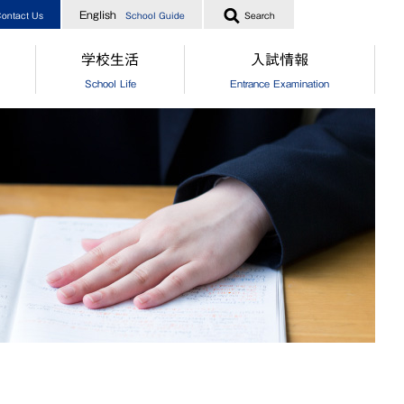
English
ontact Us
School Guide
Search
学校生活
入試情報
School Life
Entrance Examination
指導
[中学]生徒の一日
［中学］オープンスクール
業生からのメッセージ
[高校]生徒の一日
［高校］オープンスクール
実績
クラブ活動
［中高］個別相談・説明会
指導
制服
［中高］学校案内
業生からのメッセージ
食堂
［中学］入試情報
[中学]生徒自治会
［高校］入試情報
[高校]生徒自治会
［中学］納付金・奨学金・授業
[中学]年間行事
［高校］納付金・奨学金・授業
[高校]年間行事