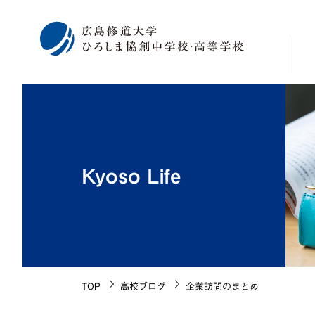
校
学
修
Kyoso Life
広
海
施
生
校
TOP
高校ブログ
企業訪問のまとめ
沿