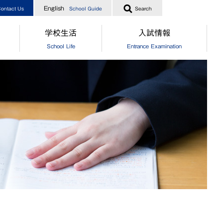
English
ontact Us
School Guide
Search
学校生活
入試情報
School Life
Entrance Examination
指導
[中学]生徒の一日
［中学］オープンスクール
業生からのメッセージ
[高校]生徒の一日
［高校］オープンスクール
実績
クラブ活動
［中高］個別相談・説明会
指導
制服
［中高］学校案内
業生からのメッセージ
食堂
［中学］入試情報
[中学]生徒自治会
［高校］入試情報
[高校]生徒自治会
［中学］納付金・奨学金・授業
[中学]年間行事
［高校］納付金・奨学金・授業
[高校]年間行事