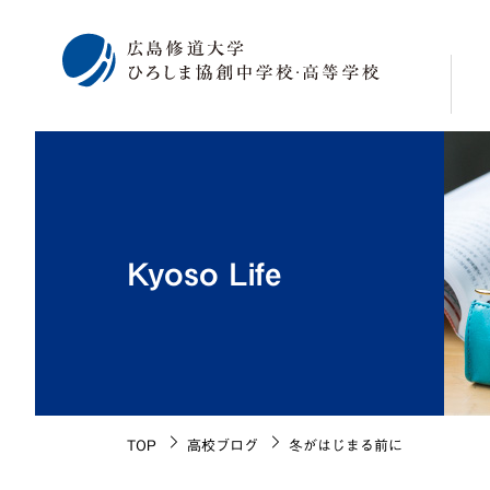
校
学
修
Kyoso Life
広
海
施
生
校
TOP
高校ブログ
冬がはじまる前に
沿