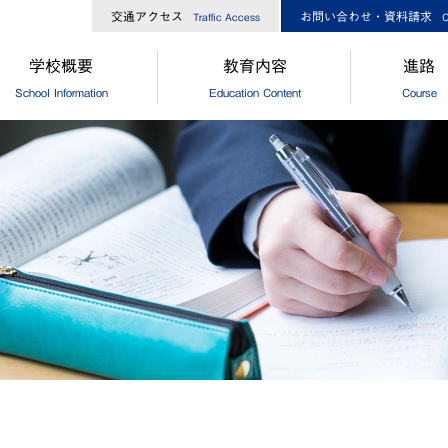
交通アクセス
お問い合わせ・資料請求
Traffic Access
C
学校概要
教育内容
進路
School Information
Education Content
Course
長からのメッセージ
中高一貫コースについて
[中学]進路
校経営方針
[高校]コース制
[中学]卒
大ひろしま協創が目指す教育
[高校]特別進学コース
[高校]進路
島修道大学との連携
[高校]進学コース
[高校]進路
外協定校・姉妹校
探究
[高校]卒
設・設備
GCP
徒数
国際理解プログラム
歌・校章
"目指す教師像"を実現するために
革