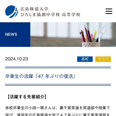
NEWS
2024.10.23
高校
クラブ
卒業生の活躍「47 年ぶりの復活」
【活躍する先輩紹介】
本校卒業生の
小田一稀さんは、
裏千家茶道を茶道部や授業で
学び、進学先の広島修道大学で４７年ぶりに裏千家茶道部を