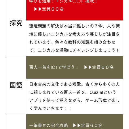
学びを活用！エシカル○○に挑戦！
▶▶定員６０名
探究
環境問題の解決は本当に難しいの？今、人や環
境に優しいエシカルな考え方や暮らしが注目さ
れています。色々な教科の知識を組み合わせ
て、エシカルな活動にチャレンジしましょう！
百人一首をICTで学ぼう！
▶▶定員６０名
国語
日本古来の文化である短歌。古くから多くの人
に親しまれている百人一首を、Quizletという
アプリを使って覚えながら、ゲーム形式で楽し
く学んでいきます！！
一筆書きの完全攻略
▶▶定員６０名