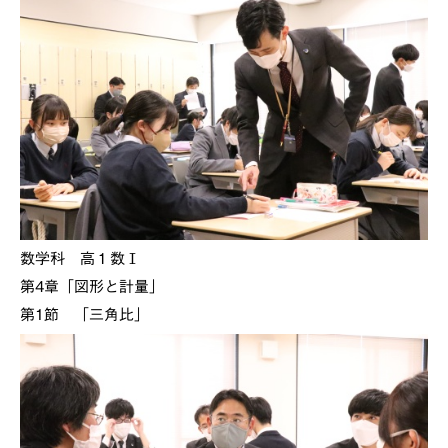
数学科 高１数Ⅰ
第4章「図形と計量」
第1節 「三角比」