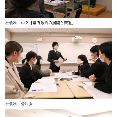
社会科 中２「幕府政治の展開と衰退」
社会科 分科会