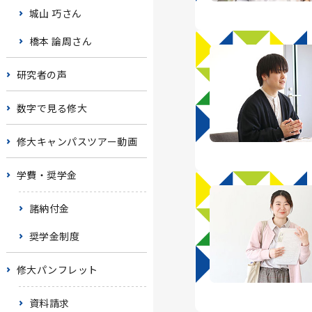
城山 巧さん
橋本 論周さん
研究者の声
数字で見る修大
修大キャンパスツアー動画
学費・奨学金
諸納付金
奨学金制度
修大パンフレット
資料請求