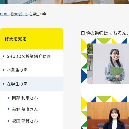
HOME
修大を知る
在学生の声
日頃の勉強はもちろん
修大を知る
SHUDO×授業紹介動画
卒業生の声
在学生の声
岡部 利奈さん
前野 萌咲さん
坂田 郁穂さん