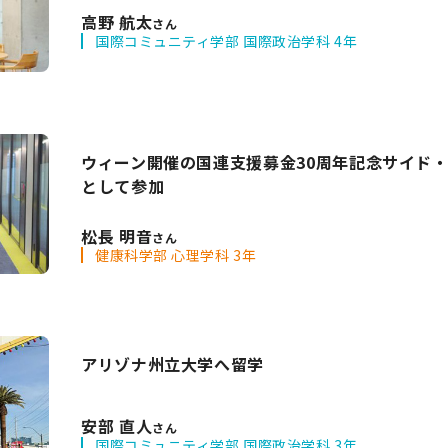
高野 航太
さん
国際コミュニティ学部 国際政治学科 4年
ウィーン開催の国連支援募金30周年記念サイド
として参加
松長 明音
さん
健康科学部 心理学科 3年
アリゾナ州立大学へ留学
安部 直人
さん
国際コミュニティ学部 国際政治学科 3年