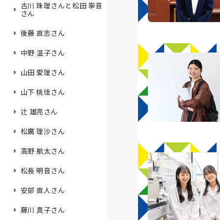
古川 珠理さんと松田 寧音
さん
後藤 直志さん
中野 温子さん
山田 愛理さん
山下 桃佳さん
辻 雄亮さん
松廣 理沙さん
高野 航太さん
松長 明音さん
安部 直人さん
藤川 真子さん