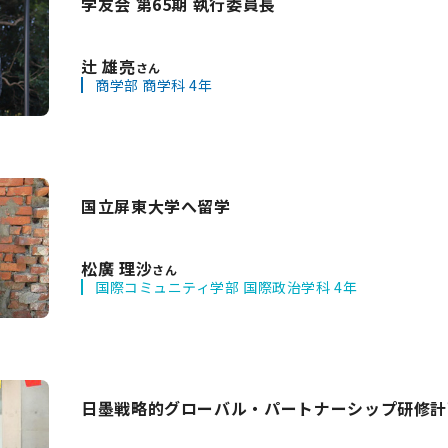
学友会 第65期 執行委員長
辻 雄亮
さん
商学部 商学科 4年
国立屏東大学へ留学
松廣 理沙
さん
国際コミュニティ学部 国際政治学科 4年
日墨戦略的グローバル・パートナーシップ研修計