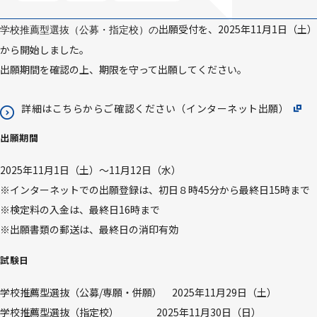
在学生の声
外国人留学生選抜
国際コミュニティ学部
研究者の声
編入学・学士入学試験
研究科
出願受付を、2025年11月1日（土）
学校推薦型選抜（公募・指定校）の
学費・奨学金
大学院入学試験
から開始しました。
修大パンフレット
インターネット出願
出願期間を確認の上、期限を守って出願してください。
動画で見る修大
検定料割引制度のご案内
修大キャンパスツアー動画
インターネット入学手続
詳細はこちらからご確認ください（インターネット出願）
入試問題公表
アクセス
お問い合わせ
English
入試統計
出願期間
受験上の注意
入試Q&A
2025年11月1日（土）～11月12日（水）
※インターネットでの出願登録は、初日８時45分から最終日15時まで
※検定料の入金は、最終日16時まで
※出願書類の郵送は、最終日の消印有効
試験日
学校推薦型選抜（公募/専願・併願） 2025年11月29日（土）
学校推薦型選抜（指定校） 2025年11月30日（日）