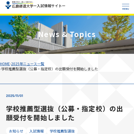
ー入試情報サイトー
HOME
News & Topics
入試情報
入試日程一覧
イベント情報
募集人員
HOME
2025年ニュース一覧
学校推薦型選抜（公募・指定校）の出願受付を開始しました
一般選抜（前期日程）
オープンキャンパス
共通テスト利用選抜（前期日程）
学部・研究科
入試相談会
一般選抜（後期日程）
入試対策コンテンツ
共通テスト利用選抜（後期日程）
商学部
WEB入試直前対策講座
2025/11/01
修大を知る
総合型選抜
人文学部
学校推薦型選抜（公募・指定校）の出
帰国生選抜
法学部
SHUDO×授業紹介動画
高校教員の方
学校推薦型選抜（公募・併願）
経済科学部
願受付を開始しました
広島修道大学HOME
数字で見る修大
学校推薦型選抜（公募・専願）
人間環境学部
卒業生の声
社会人選抜
健康科学部
お知らせ
入試情報
学校推薦型選抜
資料請求